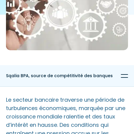
Sqalia BPA, source de compétitivité des banques
Réduire les coûts grâce à l'automatisation
Le secteur bancaire traverse une période de
turbulences économiques, marquée par une
Augmenter l'efficacité opérationnelle pour faire face à la
concurrence
croissance mondiale ralentie et des taux
d’intérêt en hausse. Des conditions qui
Optimisation des processus de gestion des risques
entraînent une pression accrue sur les